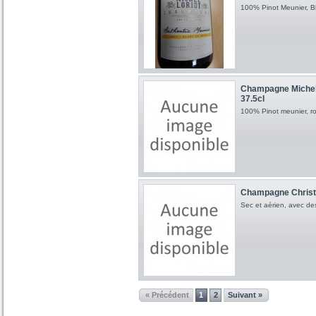
100% Pinot Meunier, Bl
Champagne Michel 
37.5cl
100% Pinot meunier, ro
Champagne Christo
Sec et aérien, avec des
« Précédent
1
2
Suivant »