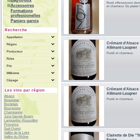
Bag-in-box
Rosé effervescent dem
Accessoires
et charmeur. Du plaisir 
Formations
professionelles
Paniers garnis
Recherche
Crémant d'Alsace
Allimant-Laugner
Fruité et charmeur.
Crémant d'Alsace
Les vins par région
Allimant-Laugner
Alsace
Fruité et charmeur.
Beaujolais
Bordelais
Bourgogne
Champagne
Jura-Savoie-Bugey
Languedoc-Roussillon
Provence
Sud-Ouest
Vallée de la Loire
Clairette de Die "
Vallée du Rhône
Faure