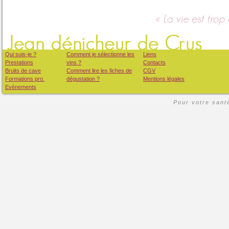
Qui suis-je ?
Comment je sélectionne les
Liens
Prestations
vins ?
Contacts
Bruits de cave
Comment lire les fiches de
CGV
Formations pro.
dégustation ?
Mentions légales
Evènements
Pour votre santé