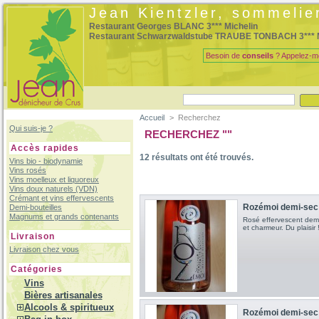
Jean Kientzler, sommelie
Restaurant Georges BLANC 3*** Michelin
Restaurant Schwarzwaldstube TRAUBE TONBACH 3*** M
Besoin de
conseils
? Appelez-m
Accueil
>
Recherchez
Qui suis-je ?
RECHERCHEZ ""
Accès rapides
12
résultats ont été trouvés.
Vins bio - biodynamie
Vins rosés
Vins moelleux et liquoreux
Vins doux naturels (VDN)
Crémant et vins effervescents
Rozémoi demi-sec
Demi-bouteilles
Magnums et grands contenants
Rosé effervescent dem
et charmeur. Du plaisir 
Livraison
Livraison chez vous
Catégories
Vins
Bières artisanales
Alcools & spiritueux
Rozémoi demi-sec