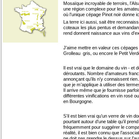
Mosaïque incroyable de terroirs, l’Al
une région complexe pour les amateu
où l’unique cépage Pinot noir donne ic
La terre ici aussi, sait être reconnais
coteaux les plus pentus et demandant 
rend donnent naissance aux vins d’ex
J’aime mettre en valeur ces cépages m
Grolleau gris, ou encore le Petit Verd
Il est vrai que le domaine du vin - et 
déroutants. Nombre d’amateurs franchi
annonçant qu’ils n’y connaissent rien…
que je m’applique à utiliser des terme
Il arrive même que je fournisse parfoi
différentes vinifications en vin rosé o
en Bourgogne.
S’il est bien vrai qu’un verre de vin d
pourtant autour d’une table qu’il pren
fréquemment pour suggérer le compagno
réalité, il est bien connu que l’assoc
ne doit pas prendre le dessus sur l’aut