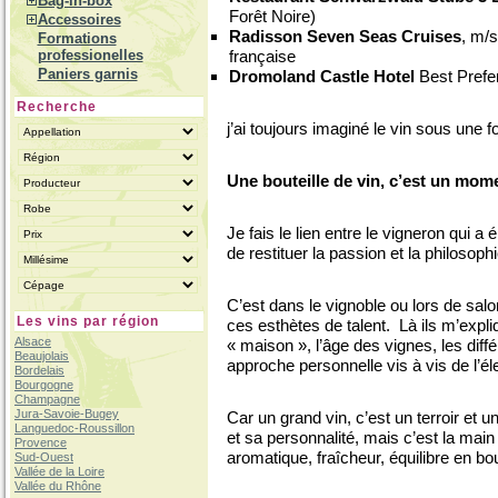
Bag-in-box
Forêt Noire)
Accessoires
Radisson Seven Seas Cruises
, m/
Formations
professionelles
française
Paniers garnis
Dromoland Castle Hotel
Best Prefer
Recherche
j’ai toujours imaginé le vin sous une f
Une bouteille de vin, c’est un mom
Je fais le lien entre le vigneron qui a 
de restituer la passion et la philosop
C’est dans le vignoble ou lors de salo
Les vins par région
ces esthètes de talent. Là ils m’expliq
Alsace
« maison », l’âge des vignes, les diffé
Beaujolais
approche personnelle vis à vis de l’é
Bordelais
Bourgogne
Champagne
Jura-Savoie-Bugey
Car un grand vin, c’est un terroir et 
Languedoc-Roussillon
et sa personnalité, mais c’est la main d
Provence
aromatique, fraîcheur, équilibre en 
Sud-Ouest
Vallée de la Loire
Vallée du Rhône