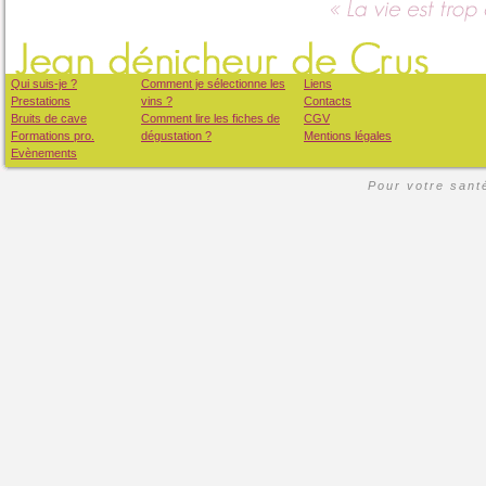
Qui suis-je ?
Comment je sélectionne les
Liens
Prestations
vins ?
Contacts
Bruits de cave
Comment lire les fiches de
CGV
Formations pro.
dégustation ?
Mentions légales
Evènements
Pour votre santé