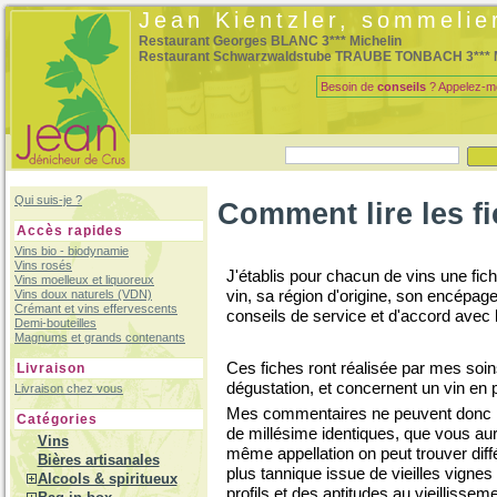
Jean Kientzler, sommelie
Restaurant Georges BLANC 3*** Michelin
Restaurant Schwarzwaldstube TRAUBE TONBACH 3*** M
Besoin de
conseils
? Appelez-m
Qui suis-je ?
Comment lire les f
Accès rapides
Vins bio - biodynamie
Vins rosés
J'établis pour chacun de vins une fic
Vins moelleux et liquoreux
vin, sa région d'origine, son encépag
Vins doux naturels (VDN)
Crémant et vins effervescents
conseils de service et d'accord avec l
Demi-bouteilles
Magnums et grands contenants
Ces fiches ront réalisée par mes soi
Livraison
dégustation, et concernent un vin en p
Livraison chez vous
Mes commentaires ne peuvent donc pas
Catégories
de millésime identiques, que vous aur
Vins
même appellation on peut trouver diffé
Bières artisanales
plus tannique issue de vieilles vignes
Alcools & spiritueux
profils et des aptitudes au vieillisseme