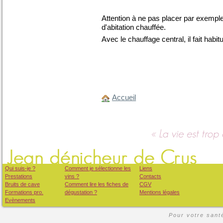
Attention à ne pas placer par exemple
d'abitation chauffée.
Avec le chauffage central, il fait habi
Accueil
Qui suis-je ?
Comment je sélectionne les
Liens
Prestations
vins ?
Contacts
Bruits de cave
Comment lire les fiches de
CGV
Formations pro.
dégustation ?
Mentions légales
Evènements
Pour votre santé