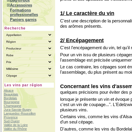
Bag-in-box
Accessoires
Formations
1/ Le caractère du vin
professionelles
Paniers garnis
C'est une description de la personnali
des arômes présents.
Recherche
2/ Encépagement
C'est l'encépagement du vin, tel qu'il 
Pour un vin issu de plusieurs cépage
l'assemblage est précisée uniquement
Le cas contraire, les cépages sont é
l'assemblage, du plus présent au moi
Les vins par région
Concernant les vins d'asse
Alsace
quelques précisions pour éviter des po
Beaujolais
Bordelais
lorsque je présente un vin et évoque p
Bourgogne
c'est un vin de coupage...". L'Edelzw
Champagne
plusieurs vins.
Jura-Savoie-Bugey
Languedoc-Roussillon
Certains vins, comme les vins d'Alsa
Provence
Sud-Ouest
d'un seul cépage.
Vallée de la Loire
D'autres, comme les vins du Bordelai
Vallée du Rhône