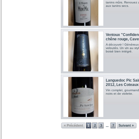
tanins mûrs. Renouez av
aux tanins secs.
Ventoux "Confidenc
chêne rouge, Cave
A découvrir ! Généreux
veloutés. Un vin au sty
boisé bien intégré.
Languedoc Pic Sai
2012, Les Coteaux
Vin complet, gourmand e
noirs et de violette.
« Précédent
1
2
3
7
Suivant »
...