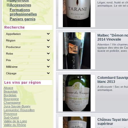
Bag-in-box
Léger, rond, fruité et c
Accessoires
aromatique. Le vin tel q
Formations
professionelles
Paniers garnis
Recherche
Malbec "Démon noi
2014 Vinovalie
Attention ! Vin charmeu
typique des vins de Cah
suave et policée, avec
Colombard Sauvig
blanc 2013
Les vins par région
A découvrir ! Sec et fru
Alsace
aromatique.
Beaujolais
Bordelais
Bourgogne
Champagne
Jura-Savoie-Bugey
Languedoc-Roussillon
Provence
Sud-Ouest
Château Tayat bla
Vallée de la Loire
supérieur
Vallée du Rhône