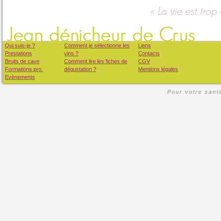
Qui suis-je ?
Comment je sélectionne les
Liens
Prestations
vins ?
Contacts
Bruits de cave
Comment lire les fiches de
CGV
Formations pro.
dégustation ?
Mentions légales
Evènements
Pour votre santé