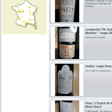
Moelleux digeste et équi
Sauternes. Arômes de fr
florales.
Languedoc PIc Sai
Muettes " rouge 2
Structuré et fruité.
Gaillac rouge Dom
Vin fruité et séducteur,
Fitou "L'Esprit de
Mont Tauch
A découvrir ! Un beau v