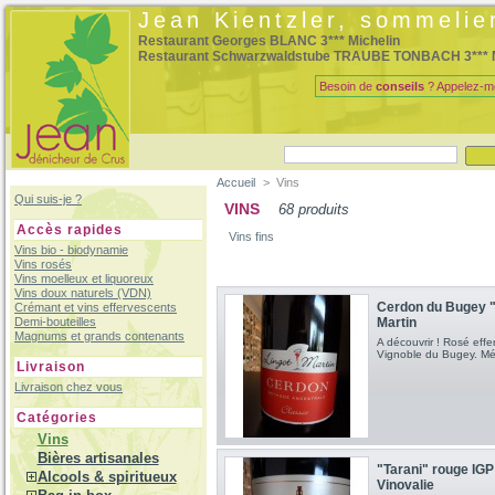
Jean Kientzler, sommelie
Restaurant Georges BLANC 3*** Michelin
Restaurant Schwarzwaldstube TRAUBE TONBACH 3*** M
Besoin de
conseils
? Appelez-m
Accueil
>
Vins
Qui suis-je ?
VINS
68 produits
Accès rapides
Vins fins
Vins bio - biodynamie
Vins rosés
Vins moelleux et liquoreux
Vins doux naturels (VDN)
Cerdon du Bugey "
Crémant et vins effervescents
Martin
Demi-bouteilles
Magnums et grands contenants
A découvrir ! Rosé effe
Vignoble du Bugey. Mé
Livraison
Livraison chez vous
Catégories
Vins
Bières artisanales
"Tarani" rouge IG
Alcools & spiritueux
Vinovalie