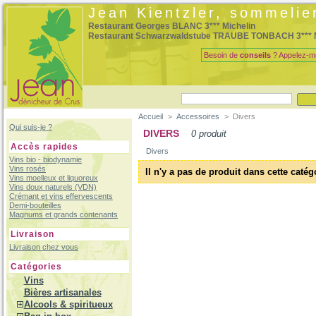
Jean Kientzler, sommelie
Restaurant Georges BLANC 3*** Michelin
Restaurant Schwarzwaldstube TRAUBE TONBACH 3*** M
Besoin de
conseils
? Appelez-m
Accueil
>
Accessoires
>
Divers
Qui suis-je ?
DIVERS
0 produit
Accès rapides
Divers
Vins bio - biodynamie
Vins rosés
Il n'y a pas de produit dans cette catég
Vins moelleux et liquoreux
Vins doux naturels (VDN)
Crémant et vins effervescents
Demi-bouteilles
Magnums et grands contenants
Livraison
Livraison chez vous
Catégories
Vins
Bières artisanales
Alcools & spiritueux