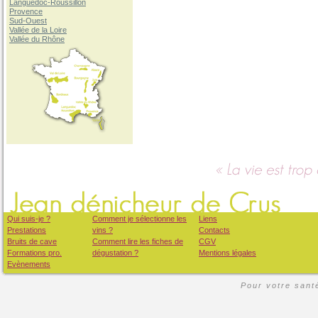
Languedoc-Roussillon
Provence
Sud-Ouest
Vallée de la Loire
Vallée du Rhône
Qui suis-je ?
Comment je sélectionne les
Liens
Prestations
vins ?
Contacts
Bruits de cave
Comment lire les fiches de
CGV
Formations pro.
dégustation ?
Mentions légales
Evènements
Pour votre santé