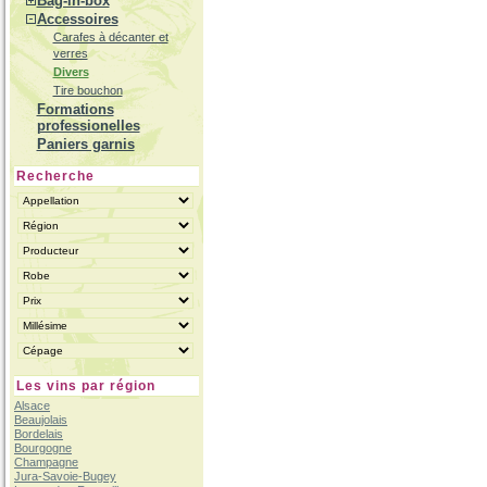
Bag-in-box
Accessoires
Carafes à décanter et
verres
Divers
Tire bouchon
Formations
professionelles
Paniers garnis
Recherche
Les vins par région
Alsace
Beaujolais
Bordelais
Bourgogne
Champagne
Jura-Savoie-Bugey