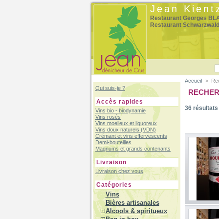
Jean Kient
Restaurant Georges BLA
Restaurant Schwarzwal
Accueil
>
Re
Qui suis-je ?
RECHE
Accès rapides
36
résultats
Vins bio - biodynamie
Vins rosés
Vins moelleux et liquoreux
Vins doux naturels (VDN)
Crémant et vins effervescents
Demi-bouteilles
Magnums et grands contenants
Livraison
Livraison chez vous
Catégories
Vins
Bières artisanales
Alcools & spiritueux