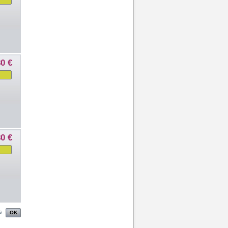
80 €
80 €
s