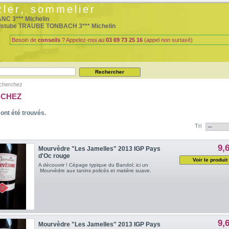
zler, sommelier
NC 3*** Michelin
dstube TRAUBE TONBACH 3*** Michelin
Besoin de
conseils
? Appelez-moi au
03 69 73 25 16
(appel non surtaxé)
cherchez
RCHEZ
 ont été trouvés.
Tri
9,
Mourvèdre "Les Jamelles" 2013 IGP Pays
d'Oc rouge
Voir le produit
A découvrir ! Cépage typique du Bandol; ici un
Mourvèdre aux tanins policés et matière suave.
9,
Mourvèdre "Les Jamelles" 2013 IGP Pays