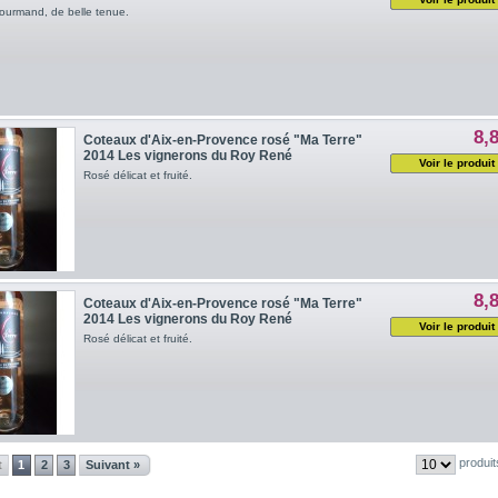
ourmand, de belle tenue.
8,
Coteaux d'Aix-en-Provence rosé "Ma Terre"
2014 Les vignerons du Roy René
Voir le produit
Rosé délicat et fruité.
8,
Coteaux d'Aix-en-Provence rosé "Ma Terre"
2014 Les vignerons du Roy René
Voir le produit
Rosé délicat et fruité.
produit
t
1
2
3
Suivant »