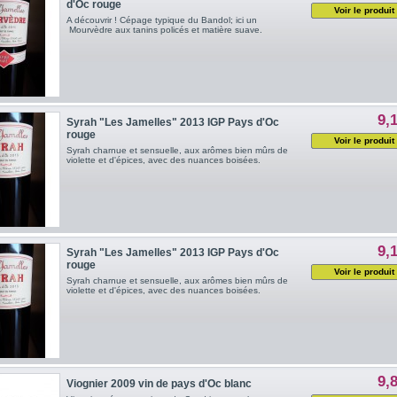
d'Oc rouge
Voir le produit
A découvrir ! Cépage typique du Bandol; ici un
Mourvèdre aux tanins policés et matière suave.
9,
Syrah "Les Jamelles" 2013 IGP Pays d'Oc
rouge
Voir le produit
Syrah charnue et sensuelle, aux arômes bien mûrs de
violette et d'épices, avec des nuances boisées.
9,
Syrah "Les Jamelles" 2013 IGP Pays d'Oc
rouge
Voir le produit
Syrah charnue et sensuelle, aux arômes bien mûrs de
violette et d'épices, avec des nuances boisées.
9,
Viognier 2009 vin de pays d'Oc blanc