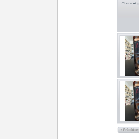
Charnu et g
« Précéden