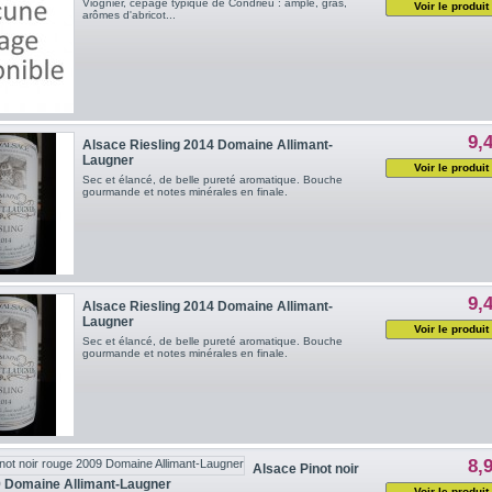
Viognier, cépage typique de Condrieu : ample, gras,
Voir le produit
arômes d'abricot...
9,
Alsace Riesling 2014 Domaine Allimant-
Laugner
Voir le produit
Sec et élancé, de belle pureté aromatique. Bouche
gourmande et notes minérales en finale.
9,
Alsace Riesling 2014 Domaine Allimant-
Laugner
Voir le produit
Sec et élancé, de belle pureté aromatique. Bouche
gourmande et notes minérales en finale.
8,
Alsace Pinot noir
 Domaine Allimant-Laugner
Voir le produit