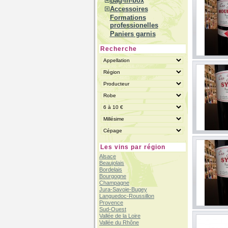
Bag-in-box
Accessoires
Formations
professionelles
Paniers garnis
Recherche
Les vins par région
Alsace
Beaujolais
Bordelais
Bourgogne
Champagne
Jura-Savoie-Bugey
Languedoc-Roussillon
Provence
Sud-Ouest
Vallée de la Loire
Vallée du Rhône